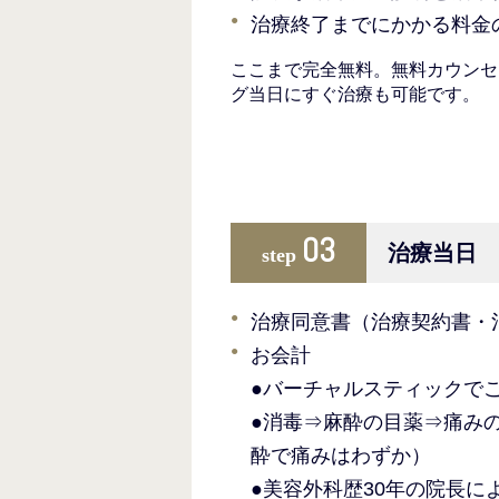
治療終了までにかかる料金
ここまで完全無料。無料カウンセ
グ当日にすぐ治療も可能です。
03
治療当日
step
治療同意書（治療契約書・
お会計
●バーチャルスティックで
●消毒⇒麻酔の目薬⇒痛み
酔で痛みはわずか）
●美容外科歴30年の院長に