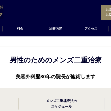
料金
治療内容
アクセス
男性のためのメンズ二重治療
美容外科歴30年の院長が施術します
メンズ二重埋没法の
スケジュール