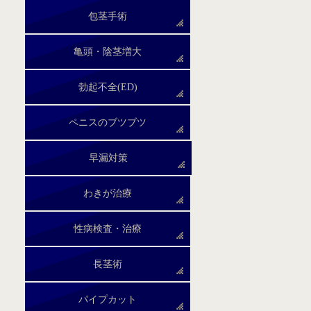
包茎手術
亀頭・陰茎増大
勃起不全(ED)
ペニスのブツブツ
早漏対策
わきが治療
性病検査・治療
長茎術
パイプカット