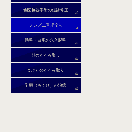
他医包茎手術の
傷跡修正
メンズ二重埋没法
陰毛・白毛の永久脱毛
顔のたるみ取り
まぶたのたるみ取り
乳頭（ちくび）の治療