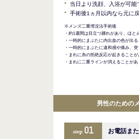
当日より洗顔、入浴が可能
手術後1ヵ月以内なら元に
※メンズ二重埋没法手術後
・約1週間は目立つ腫れがあり、ほと
・一時的にまぶたに内出血の色が出る
・一時的にまぶたに違和感や痛み、突
・まれに糸の拒絶反応が起きることが
・まれに二重ラインが消えることがあ
男性のための
01
お電話ま
step