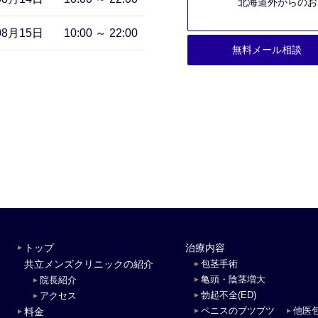
北海道外からのお電話
08月15日
10:00 ～ 22:00
無料メール相談
トップ
治療内容
共立メンズクリニックの紹介
包茎手術
亀頭・陰茎増大
院長紹介
勃起不全(ED)
アクセス
ペニスのブツブツ
他医
料金